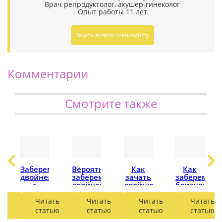
Врач репродуктолог, акушер-гинеколог
Опыт работы 11 лет
Задать вопрос специалисту
Комментарии
Смотрите также
Забеременеть
Вероятность
Как
Как
енеть
двойней
забеременеть
зачать
заберемене
с
двойней
двойню
близнецами
?
помощью
естественным
–
ЭКО
путем
мальчикам
ть
Читать
Читать
Читать
Читать
ью
статью
статью
статью
статью